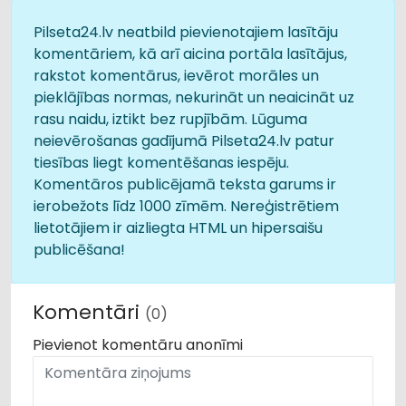
Pilseta24.lv neatbild pievienotajiem lasītāju
komentāriem, kā arī aicina portāla lasītājus,
rakstot komentārus, ievērot morāles un
pieklājības normas, nekurināt un neaicināt uz
rasu naidu, iztikt bez rupjībām. Lūguma
neievērošanas gadījumā Pilseta24.lv patur
tiesības liegt komentēšanas iespēju.
Komentāros publicējamā teksta garums ir
ierobežots līdz 1000 zīmēm. Nereģistrētiem
lietotājiem ir aizliegta HTML un hipersaišu
publicēšana!
Komentāri
(0)
Pievienot komentāru anonīmi