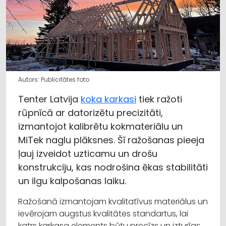
Autors: Publicitātes foto
Tenter Latvija
koka karkasi
tiek ražoti
rūpnīcā ar datorizētu precizitāti,
izmantojot kalibrētu kokmateriālu un
MiTek naglu plāksnes. Šī ražošanas pieeja
ļauj izveidot uzticamu un drošu
konstrukciju, kas nodrošina ēkas stabilitāti
un ilgu kalpošanas laiku.
Ražošanā izmantojam kvalitatīvus materiālus un
ievērojam augstus kvalitātes standartus, lai
katrs karkasa elements būtu precīzs un izturīgs.